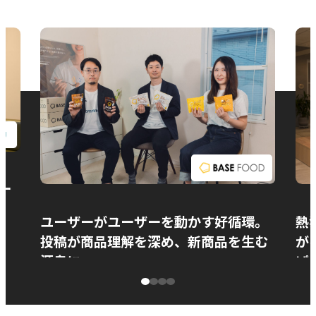
お問い合わせ
ー
ユーザーがユーザーを動かす好循環。
熱
投稿が商品理解を深め、新商品を生む
が
源泉に
ぱ
ベースフード株式会社様
カ