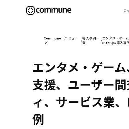
C
目
Commune（コミュー
導入事例一
エンタメ・ゲーム
ン）
覧
(BtoB)の導入事
エンタメ・ゲーム
信
支援、ユーザー間
社
ィ、サービス業、D2
例