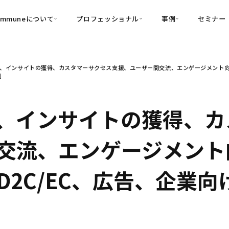
ommuneについて
プロフェッショナル
事例
セミナー
的別
プロフェッショナル
事例
、インサイトの獲得、カスタマーサクセス支援、ユーザー間交流、エンゲージメント向上
可視化
・Customer-Led Growth
育成
導入事例
例
・Commune Engage
・Commune
Partners
コミュニティ一
理解
創造
・Commune Global
・Commune Voice
・Commune Navig
、インサイトの獲得、カ
頼を醸成する信頼起点経営基盤
・Commune CRM（旧：
交流、エンゲージメント
SuccessHub）
内コミュニケーションの変革を支援
C/EC、広告、企業向け 
・Commune for Work