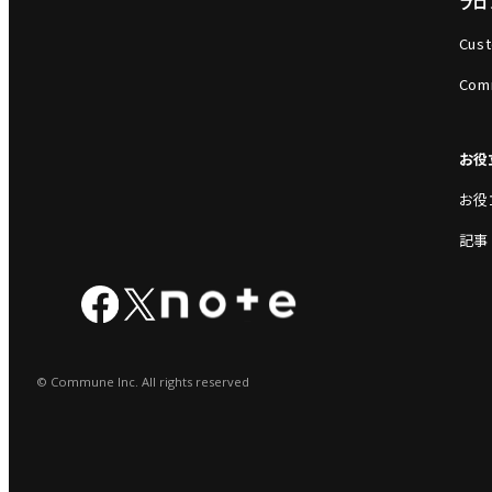
プロ
Cust
Com
お役
お役
記事
© Commune Inc. All rights reserved