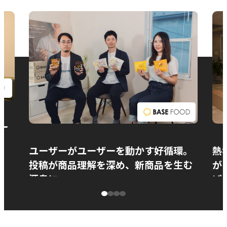
お問い合わせ
ー
ユーザーがユーザーを動かす好循環。
熱
投稿が商品理解を深め、新商品を生む
が
源泉に
ぱ
ベースフード株式会社様
カ