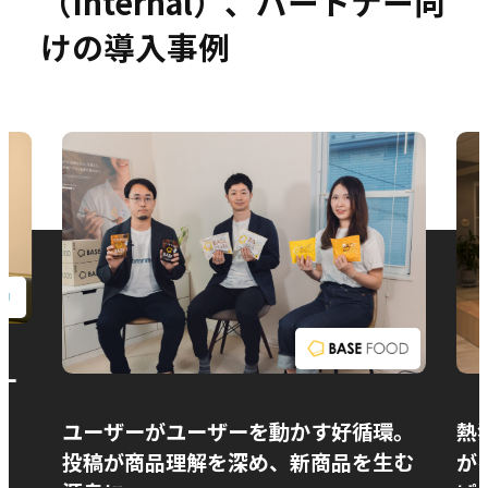
（Internal）、パートナー向
けの導入事例
お問い合わせ
ー
ユーザーがユーザーを動かす好循環。
熱
投稿が商品理解を深め、新商品を生む
が