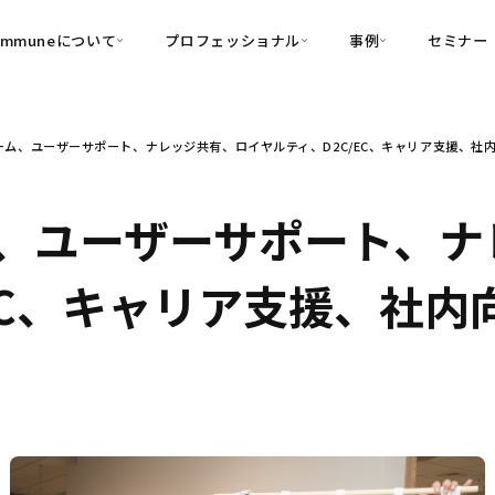
ommuneについて
プロフェッショナル
事例
セミナー
的別
プロフェッショナル
事例
ム、ユーザーサポート、ナレッジ共有、ロイヤルティ、D2C/EC、キャリア支援、社内向け
可視化
・Customer-Led Growth
育成
導入事例
・Commune Engage
・Commune
Partners
コミュニティ一
理解
創造
・Commune Global
、ユーザーサポート、ナ
・Commune Voice
・Commune Navig
頼を醸成する信頼起点経営基盤
C、キャリア支援、社内向け
・Commune CRM（旧：
SuccessHub）
内コミュニケーションの変革を支援
・Commune for Work