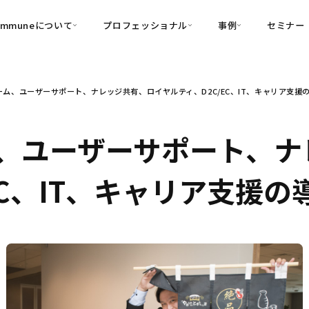
ommuneについて
プロフェッショナル
事例
セミナー
的別
プロフェッショナル
事例
ム、ユーザーサポート、ナレッジ共有、ロイヤルティ、D2C/EC、IT、キャリア支援
可視化
・Customer-Led Growth
育成
導入事例
・Commune Engage
・Commune
Partners
コミュニティ一
理解
創造
・Commune Global
、ユーザーサポート、ナ
・Commune Voice
・Commune Navig
頼を醸成する信頼起点経営基盤
EC、IT、キャリア支援の
・Commune CRM（旧：
SuccessHub）
内コミュニケーションの変革を支援
・Commune for Work