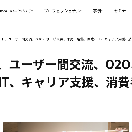
ommuneについて
プロフェッショナル
事例
セミナー
的別
プロフェッショナル
事例
ト、ユーザー間交流、O2O、サービス業、小売・店舗、医療、IT、キャリア支援、消費者
可視化
・Customer-Led Growth
育成
導入事例
・Commune Engage
・Commune
Partners
コミュニティ一
理解
創造
・Commune Global
、ユーザー間交流、O2
・Commune Voice
・Commune Navig
頼を醸成する信頼起点経営基盤
T、キャリア支援、消費者向
・Commune CRM（旧：
SuccessHub）
内コミュニケーションの変革を支援
・Commune for Work