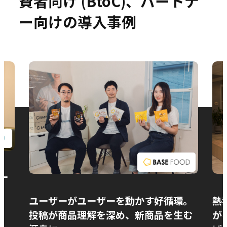
費者向け (BtoC)、パートナ
ー向けの導入事例
お問い合わせ
ー
ユーザーがユーザーを動かす好循環。
熱
投稿が商品理解を深め、新商品を生む
が