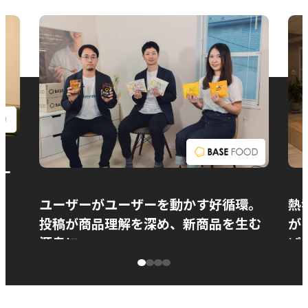
お問い合わせ
ー
ユーザーがユーザーを動かす好循環。
熱
投稿が商品理解を深め、新商品を生む
が
源泉に
ぱ
ベースフード株式会社様
カ