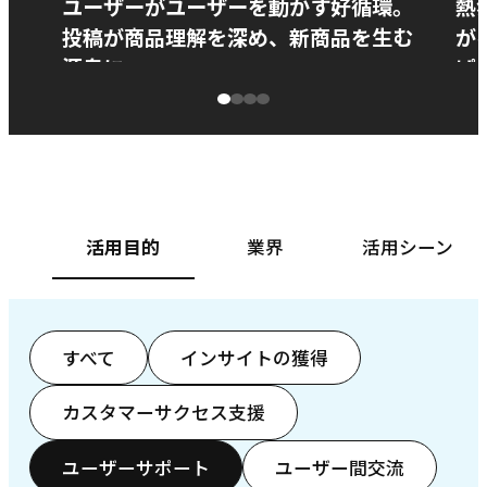
ユーザーがユーザーを動かす好循環。
熱
投稿が商品理解を深め、新商品を生む
が
源泉に
ぱ
ベースフード株式会社様
カ
活用目的
業界
活用シーン
すべて
インサイトの獲得
カスタマーサクセス支援
ユーザーサポート
ユーザー間交流