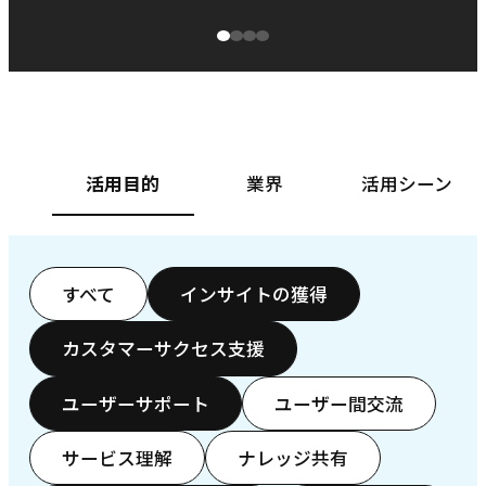
源泉に
ぱ
ベースフード株式会社様
カ
活用目的
業界
活用シーン
すべて
インサイトの獲得
カスタマーサクセス支援
ユーザーサポート
ユーザー間交流
サービス理解
ナレッジ共有