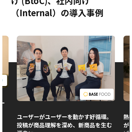
け (BtoC)、社内向け
（Internal）の導入事例
お問い合わせ
ー
ユーザーがユーザーを動かす好循環。
熱
投稿が商品理解を深め、新商品を生む
が