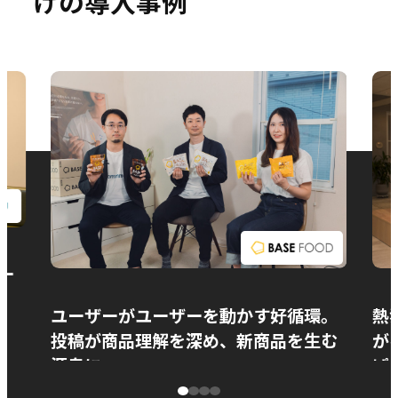
けの導入事例
お問い合わせ
ー
ユーザーがユーザーを動かす好循環。
熱
投稿が商品理解を深め、新商品を生む
が
源泉に
ぱ