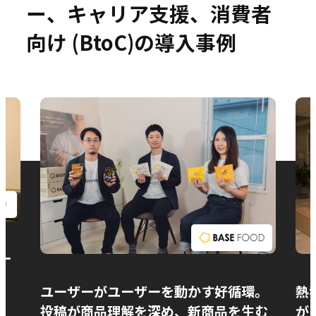
ー、キャリア支援、消費者
向け (BtoC)の導入事例
お問い合わせ
ー
ユーザーがユーザーを動かす好循環。
熱
投稿が商品理解を深め、新商品を生む
が