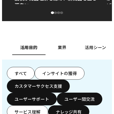
源泉に
ぱ
ベースフード株式会社様
カ
活用目的
業界
活用シーン
すべて
インサイトの獲得
カスタマーサクセス支援
ユーザーサポート
ユーザー間交流
サービス理解
ナレッジ共有