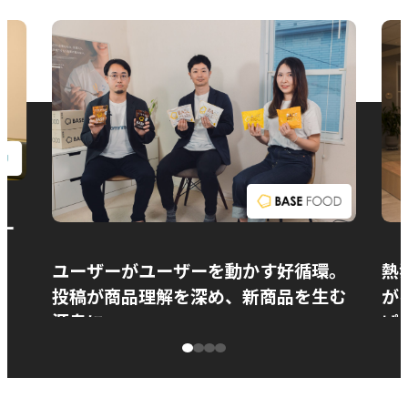
お問い合わせ
ー
ユーザーがユーザーを動かす好循環。
熱
投稿が商品理解を深め、新商品を生む
が
源泉に
ぱ
ベースフード株式会社様
カ