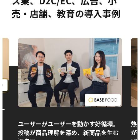
ス業、D2C/EC、広告、小
売・店舗、教育の導入事例
お問い合わせ
ー
ユーザーがユーザーを動かす好循環。
熱
投稿が商品理解を深め、新商品を生む
が