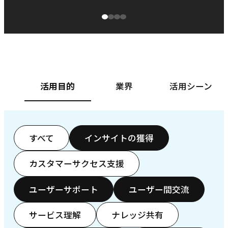
源泉に
ぱ
ベースフード株式会社様
カ
活用目的
業界
活用シーン
すべて
インサイトの獲得
カスタマーサクセス支援
ユーザーサポート
ユーザー間交流
サービス理解
ナレッジ共有