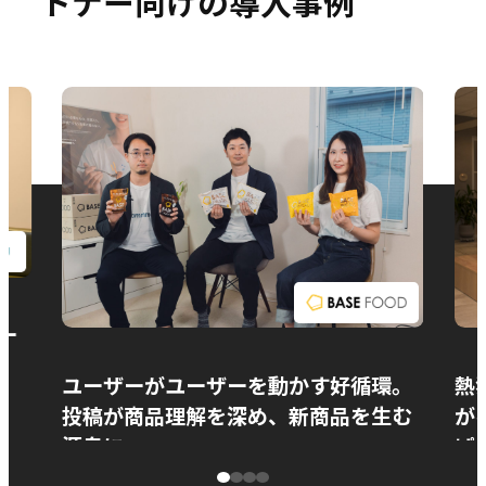
トナー向けの導入事例
お問い合わせ
ー
ユーザーがユーザーを動かす好循環。
熱
投稿が商品理解を深め、新商品を生む
が
源泉に
ぱ