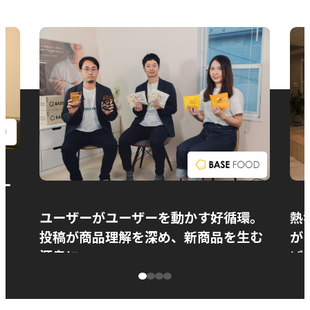
お問い合わせ
ー
ユーザーがユーザーを動かす好循環。
熱
投稿が商品理解を深め、新商品を生む
が
源泉に
ぱ
ベースフード株式会社様
カ