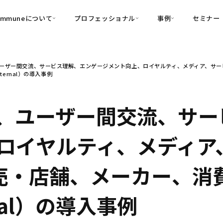
ommuneについて
プロフェッショナル
事例
セミナー
的別
プロフェッショナル
事例
ーザー間交流、サービス理解、エンゲージメント向上、ロイヤルティ、メディア、サービ
可視化
・Customer-Led Growth
育成
導入事例
nternal）の導入事例
・Commune Engage
・Commune
Partners
コミュニティ一
理解
創造
・Commune Global
・Commune Voice
・Commune Navig
、ユーザー間交流、サー
頼を醸成する信頼起点経営基盤
・Commune CRM（旧：
ロイヤルティ、メディア
SuccessHub）
内コミュニケーションの変革を支援
売・店舗、メーカー、消費者
・Commune for Work
nal）の導入事例