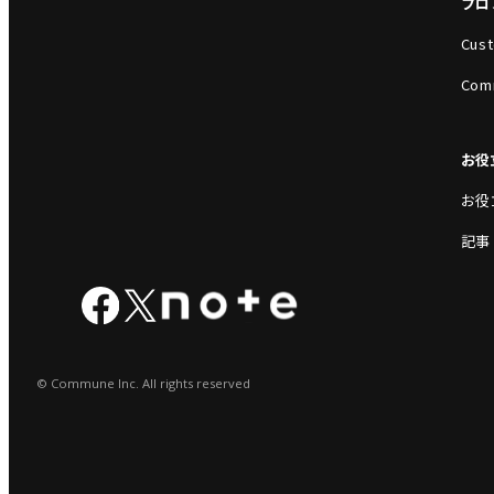
プロ
Cust
Com
お役
お役
記事
© Commune Inc. All rights reserved