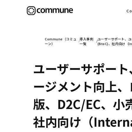
C
目
Commune（コミュ
導入事例
ユーザーサポート、ユ
ーン）
一覧
(BtoC)、社内向け（I
ユーザーサポート
信
ージメント向上、
社
版、D2C/EC、小
社内向け（Inter