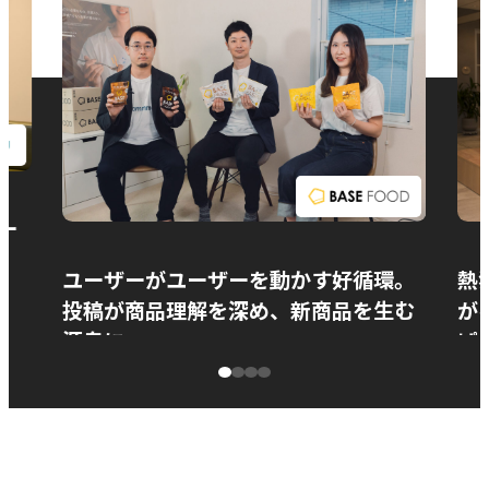
お問い合わせ
ー
ユーザーがユーザーを動かす好循環。
熱
投稿が商品理解を深め、新商品を生む
が
源泉に
ぱ
ベースフード株式会社様
カ