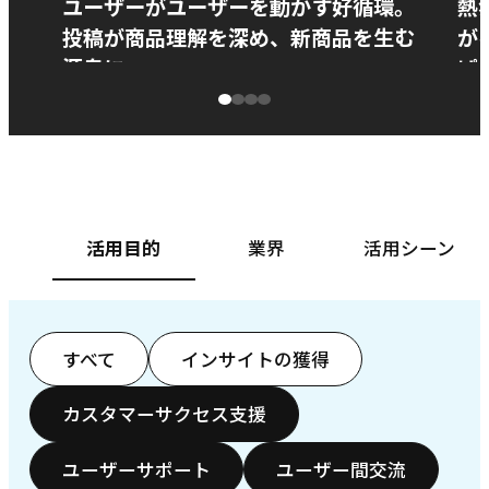
ユーザーがユーザーを動かす好循環。
熱
投稿が商品理解を深め、新商品を生む
が
源泉に
ぱ
ベースフード株式会社様
カ
活用目的
業界
活用シーン
すべて
インサイトの獲得
カスタマーサクセス支援
ユーザーサポート
ユーザー間交流