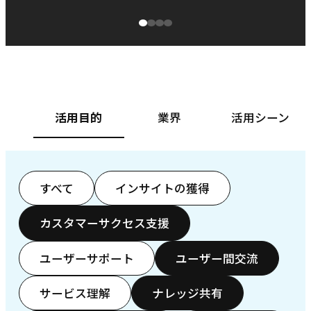
源泉に
ぱ
ベースフード株式会社様
カ
活用目的
業界
活用シーン
すべて
インサイトの獲得
カスタマーサクセス支援
ユーザーサポート
ユーザー間交流
サービス理解
ナレッジ共有