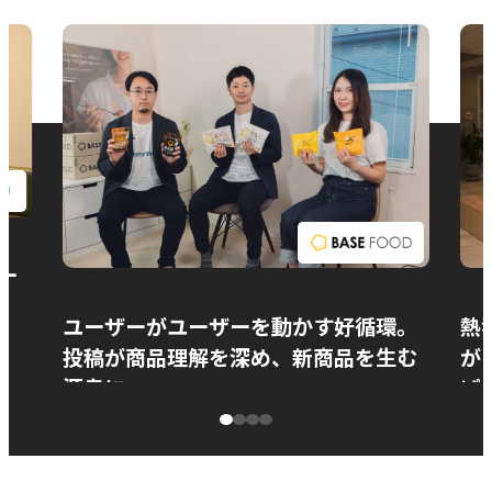
お問い合わせ
ー
ユーザーがユーザーを動かす好循環。
熱
投稿が商品理解を深め、新商品を生む
が
源泉に
ぱ
ベースフード株式会社様
カ