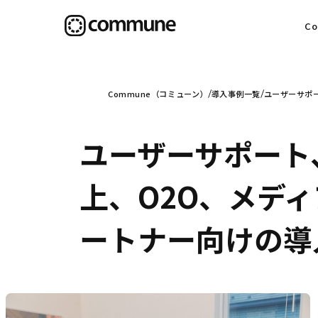
C
目
Commune（コミューン）
導入事例一覧
ユーザーサポ
ユーザーサポート
信
上、O2O、メデ
ートナー向けの導
社