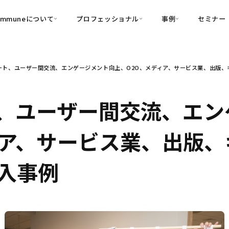
ommuneについて
プロフェッショナル
事例
セミナー
的別
プロフェッショナル
事例
ート、ユーザー間交流、エンゲージメント向上、O2O、メディア、サービス業、出版、
可視化
・Customer-Led Growth
育成
導入事例
・Commune Engage
・Commune
Partners
コミュニティ一
理解
創造
・Commune Global
、ユーザー間交流、エン
・Commune Voice
・Commune Navig
頼を醸成する信頼起点経営基盤
ィア、サービス業、出版
・Commune CRM（旧：
SuccessHub）
入事例
内コミュニケーションの変革を支援
・Commune for Work