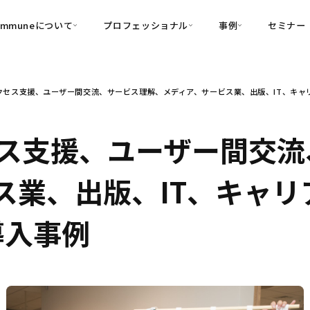
ommuneについて
プロフェッショナル
事例
セミナー
的別
プロフェッショナル
事例
セス支援、ユーザー間交流、サービス理解、メディア、サービス業、出版、IT、キャリア
可視化
・Customer-Led Growth
育成
導入事例
・Commune Engage
・Commune
Partners
コミュニティ一
理解
創造
・Commune Global
ス支援、ユーザー間交流
・Commune Voice
・Commune Navig
頼を醸成する信頼起点経営基盤
ス業、出版、IT、キャ
・Commune CRM（旧：
SuccessHub）
の導入事例
内コミュニケーションの変革を支援
・Commune for Work