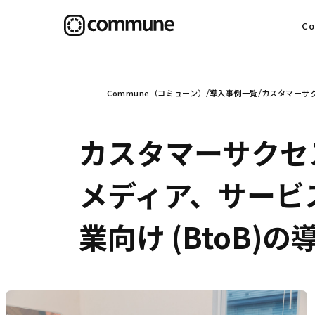
C
目
Commune（コミューン）
導入事例一覧
カスタマーサク
カスタマーサクセ
信
メディア、サービ
業向け (BtoB)
社