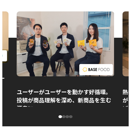
お問い合わせ
ー
ユーザーがユーザーを動かす好循環。
熱
投稿が商品理解を深め、新商品を生む
が
源泉に
ぱ
ベースフード株式会社様
カ