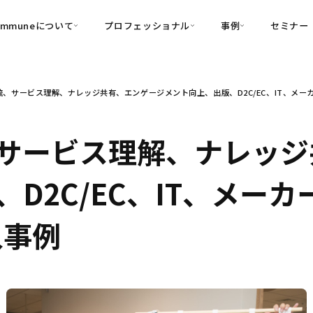
ommuneについて
プロフェッショナル
事例
セミナー
的別
プロフェッショナル
事例
、サービス理解、ナレッジ共有、エンゲージメント向上、出版、D2C/EC、IT、メーカー
可視化
・Customer-Led Growth
育成
導入事例
・Commune Engage
・Commune
Partners
コミュニティ一
理解
創造
・Commune Global
サービス理解、ナレッジ
・Commune Voice
・Commune Navig
頼を醸成する信頼起点経営基盤
D2C/EC、IT、メー
・Commune CRM（旧：
SuccessHub）
入事例
内コミュニケーションの変革を支援
・Commune for Work