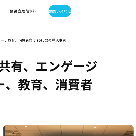
お役立ち資料
お問い合わせ
お役立ち資料
、教育、消費者向け (BtoC)の導入事例
・お役立ち資料
覧
・記事・コラム
共有、エンゲージ
ator
カー、教育、消費者