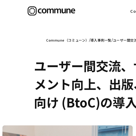
C
目
Commune（コミューン）
導入事例一覧
ユーザー間交流
ユーザー間交流、
信
メント向上、出版、
向け (BtoC)の導
社