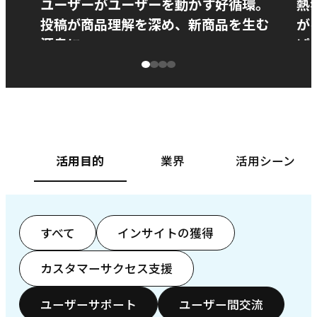
ユーザーがユーザーを動かす好循環。
熱
投稿が商品理解を深め、新商品を生む
が
源泉に
ぱ
ベースフード株式会社様
カ
活用目的
業界
活用シーン
すべて
インサイトの獲得
カスタマーサクセス支援
ユーザーサポート
ユーザー間交流