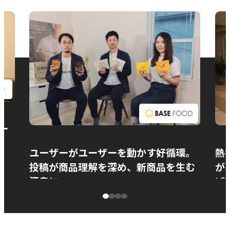
お問い合わせ
ー
ユーザーがユーザーを動かす好循環。
熱
投稿が商品理解を深め、新商品を生む
が
源泉に
ぱ
ベースフード株式会社様
カ