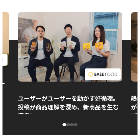
お問い合わせ
ー
ユーザーがユーザーを動かす好循環。
熱
投稿が商品理解を深め、新商品を生む
が
源泉に
ぱ
ベースフード株式会社様
カ