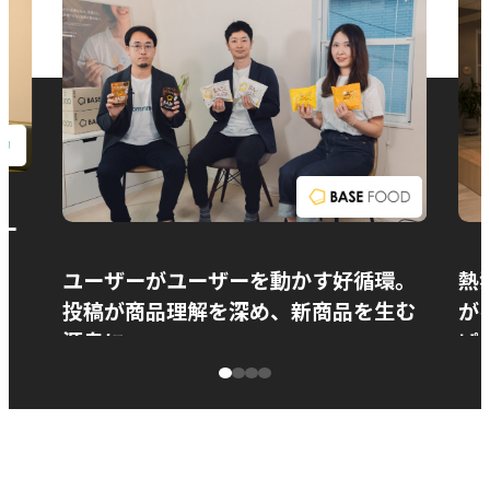
お問い合わせ
ー
ユーザーがユーザーを動かす好循環。
熱
投稿が商品理解を深め、新商品を生む
が
源泉に
ぱ
ベースフード株式会社様
カ