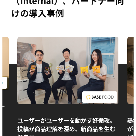
（Internal）、パートナー向
けの導入事例
お問い合わせ
ー
ユーザーがユーザーを動かす好循環。
熱
投稿が商品理解を深め、新商品を生む
が