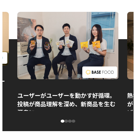
お問い合わせ
ー
ユーザーがユーザーを動かす好循環。
熱
投稿が商品理解を深め、新商品を生む
が
源泉に
ぱ
ベースフード株式会社様
カ