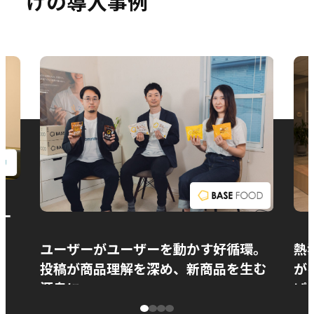
けの導入事例
お問い合わせ
ー
ユーザーがユーザーを動かす好循環。
熱
投稿が商品理解を深め、新商品を生む
が
源泉に
ぱ