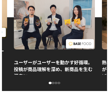
お問い合わせ
ー
ユーザーがユーザーを動かす好循環。
熱
投稿が商品理解を深め、新商品を生む
が
源泉に
ぱ
ベースフード株式会社様
カ