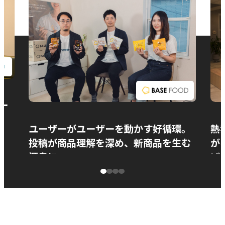
お問い合わせ
ー
ユーザーがユーザーを動かす好循環。
熱
投稿が商品理解を深め、新商品を生む
が
源泉に
ぱ
ベースフード株式会社様
カ