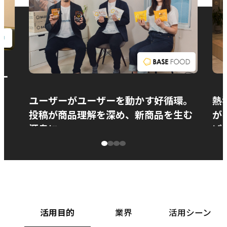
お問い合わせ
ー
ユーザーがユーザーを動かす好循環。
熱
投稿が商品理解を深め、新商品を生む
が
源泉に
ぱ
ベースフード株式会社様
カ
活用目的
業界
活用シーン