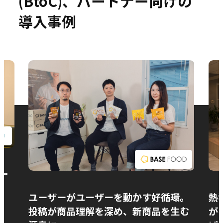
(BtoC)、パートナー向けの
導入事例
お問い合わせ
ー
ユーザーがユーザーを動かす好循環。
熱
投稿が商品理解を深め、新商品を生む
が