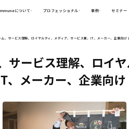
ommuneについて
プロフェッショナル
事例
セミナー
的別
プロフェッショナル
事例
ム、サービス理解、ロイヤルティ、メディア、サービス業、IT、メーカー、企業向け (B
可視化
・Customer-Led Growth
育成
導入事例
・Commune Engage
・Commune
Partners
コミュニティ一
理解
創造
・Commune Global
、サービス理解、ロイヤ
・Commune Voice
・Commune Navig
頼を醸成する信頼起点経営基盤
T、メーカー、企業向け (
・Commune CRM（旧：
SuccessHub）
内コミュニケーションの変革を支援
・Commune for Work