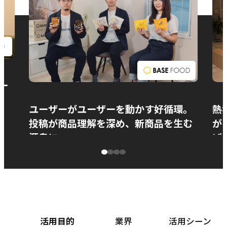
お問い合わせ
ー
ユーザーがユーザーを動かす好循環。
熱
投稿が商品理解を深め、新商品を生む
が
源泉に
ぱ
ベースフード株式会社様
カ
活用目的
業界
活用シーン