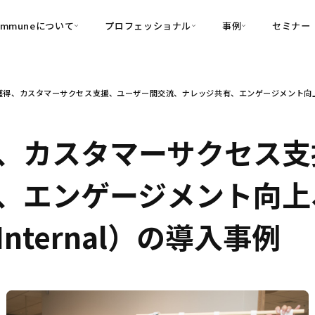
ommuneについて
プロフェッショナル
事例
セミナー
的別
プロフェッショナル
事例
獲得、カスタマーサクセス支援、ユーザー間交流、ナレッジ共有、エンゲージメント向上、
可視化
・Customer-Led Growth
育成
導入事例
・Commune Engage
・Commune
Partners
コミュニティ一
理解
創造
・Commune Global
、カスタマーサクセス支
・Commune Voice
・Commune Navig
頼を醸成する信頼起点経営基盤
、エンゲージメント向上
・Commune CRM（旧：
SuccessHub）
ternal）の導入事例
内コミュニケーションの変革を支援
・Commune for Work