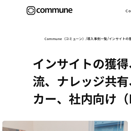
C
目
Commune（コミューン）
導入事例一覧
インサイトの
インサイトの獲得
信
流、ナレッジ共有
カー、社内向け（In
社