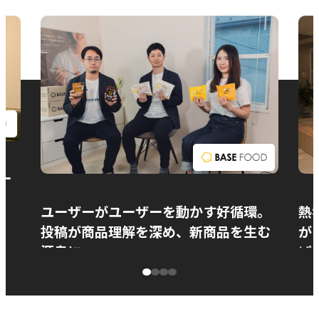
お問い合わせ
ー
ユーザーがユーザーを動かす好循環。
熱
投稿が商品理解を深め、新商品を生む
が
源泉に
ぱ
ベースフード株式会社様
カ