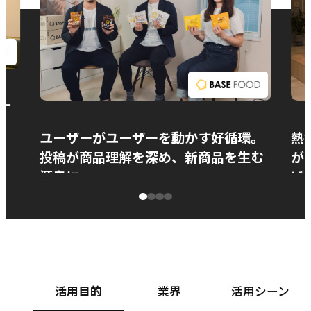
お問い合わせ
ー
ユーザーがユーザーを動かす好循環。
熱
投稿が商品理解を深め、新商品を生む
が
源泉に
ぱ
ベースフード株式会社様
カ
活用目的
業界
活用シーン