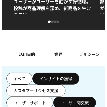
ユーザーがユーザーを動かす好循環。
熱
投稿が商品理解を深め、新商品を生む
が
源泉に
ぱ
ベースフード株式会社様
カ
活用目的
業界
活用シーン
すべて
インサイトの獲得
カスタマーサクセス支援
ユーザーサポート
ユーザー間交流