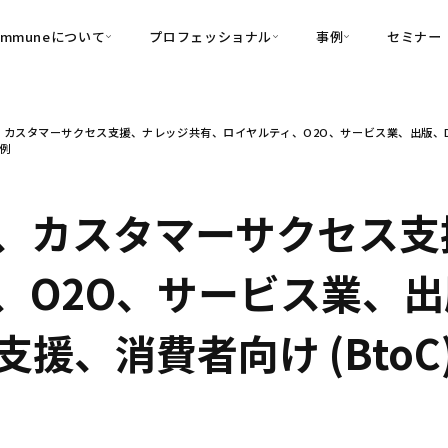
ommuneについて
プロフェッショナル
事例
セミナー
的別
プロフェッショナル
事例
カスタマーサクセス支援、ナレッジ共有、ロイヤルティ、O2O、サービス業、出版、D2C
可視化
・Customer-Led Growth
育成
導入事例
事例
・Commune Engage
・Commune
Partners
コミュニティ一
理解
創造
・Commune Global
・Commune Voice
・Commune Navig
、カスタマーサクセス支
頼を醸成する信頼起点経営基盤
・Commune CRM（旧：
O2O、サービス業、出版
SuccessHub）
内コミュニケーションの変革を支援
援、消費者向け (BtoC
・Commune for Work