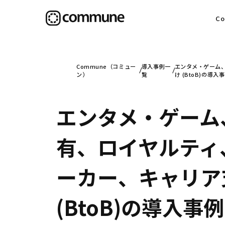
C
目
Commune（コミュー
導入事例一
エンタメ・ゲーム、
ン）
覧
け (BtoB)の導入
エンタメ・ゲーム
信
有、ロイヤルティ、
社
ーカー、キャリア支
(BtoB)の導入事例