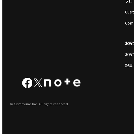
プロ
Cust
Com
お役
お役
記事
© Commune Inc. All rights reserved