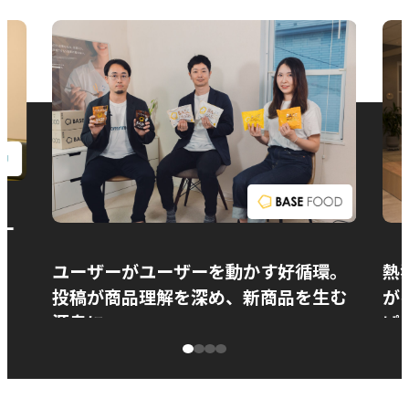
お問い合わせ
ー
ユーザーがユーザーを動かす好循環。
熱
投稿が商品理解を深め、新商品を生む
が
源泉に
ぱ
ベースフード株式会社様
カ