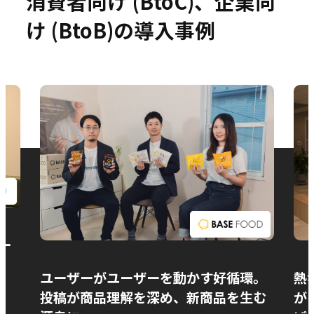
消費者向け (BtoC)、企業向
け (BtoB)の導入事例
お問い合わせ
ー
ユーザーがユーザーを動かす好循環。
熱
投稿が商品理解を深め、新商品を生む
が