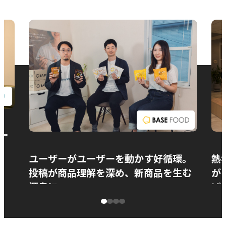
お問い合わせ
ー
ユーザーがユーザーを動かす好循環。
熱
投稿が商品理解を深め、新商品を生む
が
源泉に
ぱ
ベースフード株式会社様
カ