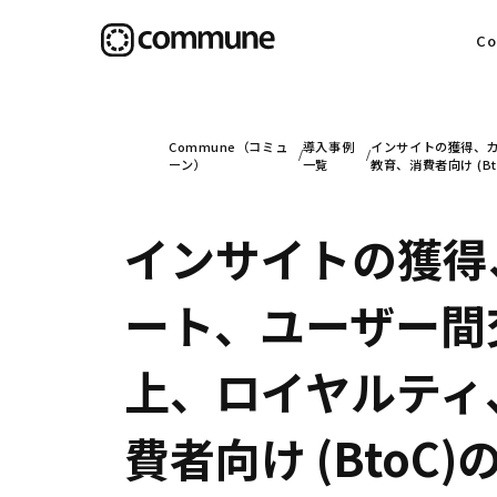
C
目
Commune（コミュ
導入事例
インサイトの獲得、
ーン）
一覧
教育、消費者向け (B
インサイトの獲得
信
ート、ユーザー間
社
上、ロイヤルティ
費者向け (BtoC