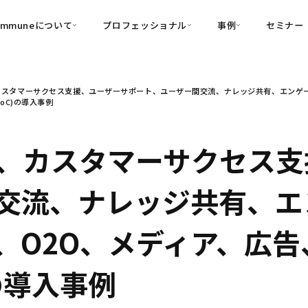
ommuneについて
プロフェッショナル
事例
セミナー
的別
プロフェッショナル
事例
カスタマーサクセス支援、ユーザーサポート、ユーザー間交流、ナレッジ共有、エンゲー
可視化
・Customer-Led Growth
育成
導入事例
toC)の導入事例
・Commune Engage
・Commune
Partners
コミュニティ一
理解
創造
・Commune Global
・Commune Voice
・Commune Navig
、カスタマーサクセス支
頼を醸成する信頼起点経営基盤
・Commune CRM（旧：
交流、ナレッジ共有、エ
SuccessHub）
内コミュニケーションの変革を支援
、O2O、メディア、広
・Commune for Work
)の導入事例