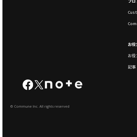
プロ
Cust
Com
お役
お役
記事
© Commune Inc. All rights reserved