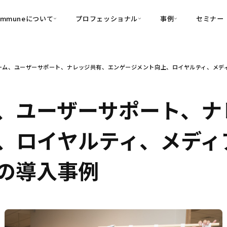
ommuneについて
プロフェッショナル
事例
セミナー
的別
プロフェッショナル
事例
ーム、ユーザーサポート、ナレッジ共有、エンゲージメント向上、ロイヤルティ、メディ
可視化
・Customer-Led Growth
育成
導入事例
・Commune Engage
・Commune
Partners
コミュニティ一
理解
創造
・Commune Global
、ユーザーサポート、ナ
・Commune Voice
・Commune Navig
頼を醸成する信頼起点経営基盤
、ロイヤルティ、メディ
・Commune CRM（旧：
SuccessHub）
援の導入事例
内コミュニケーションの変革を支援
・Commune for Work