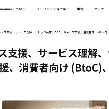
ommuneについて
プロフェッショナル
事例
セミナー
的別
プロフェッショナル
事例
セス支援、サービス理解、ナレッジ共有、O2O、キャリア支援、消費者向け (BtoC)、企
可視化
・Customer-Led Growth
育成
導入事例
・Commune Engage
・Commune
Partners
コミュニティ一
理解
創造
・Commune Global
ス支援、サービス理解、
・Commune Voice
・Commune Navig
頼を醸成する信頼起点経営基盤
、消費者向け (BtoC)、
・Commune CRM（旧：
SuccessHub）
内コミュニケーションの変革を支援
・Commune for Work