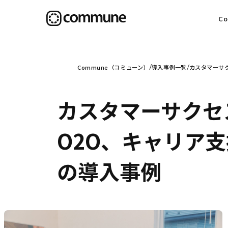
C
目
Commune（コミューン）
導入事例一覧
カスタマーサク
カスタマーサクセ
信
O2O、キャリア支援
の導入事例
社